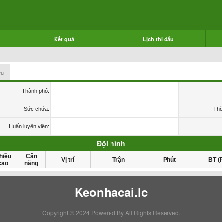
Kết quả
Lịch thi đấu
ệu
Thành phố:
Sức chứa:
Thờ
Huấn luyện viên:
Đội hình
hiều
Cân
Vị trí
Trận
Phút
BT (
cao
nặng
Keonhacai.lc
Copyright © 2024 Powered By
All Rights Reserved.