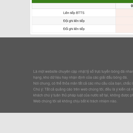
0
Liên tiếp BTTS
Đội ghi liên tiếp
Đối ghi liên tiếp
Là một website chuyên cập nhật tỷ số trực tuyến bóng đá nhanh v
hạng, kho dữ liệu hay nhận định của các giải đấu bóng đá.
Nói chung, có thể thỏa mãn tất cả các nhu cầu của bạn, chắc là
Chú ý: Tất cả quảng cáo trên web chúng tôi, đều là ý kiến c
khách chú ý tuân thủ pháp luật của nước sở tại, không được p
Web chúng tôi sẽ không chịu bất kì trách nhiệm nào.