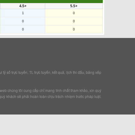
4.5+
5.5+
1
0
0
0
0
0
ỷ số trực tuyến, TL trực tuyến, kết quả, lịch thi đấu, bảng xếp
mà web chúng tôi cung cấp chỉ mang tính chất tham khảo, xin quý
quý khách sẽ phải hoàn toàn chịu trách nhiệm trước pháp luật.