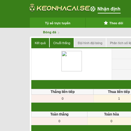
Nhận định
Tỷ số trực tuyến
Theo dõi
>
Bóng đá
Kết quả
Chuỗi thắng
Đội hình đội bóng
Phân tích số li
Thắng liên tiếp
Thua liên tiếp
0
1
Toàn thắng
Toàn hòa
0
0