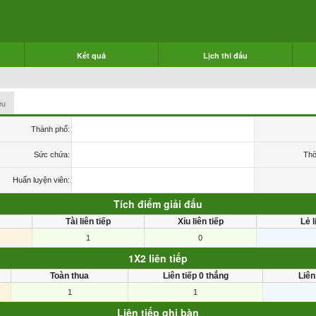
Kết quả
Lịch thi đấu
ệu
Thành phố:
Sức chứa:
Thờ
Huấn luyện viên:
Tích điểm giải đấu
Tài liên tiếp
Xỉu liên tiếp
Lẻ l
1
0
1X2 liên tiếp
Toàn thua
Liên tiếp 0 thắng
Liên
1
1
Liên tiếp ghi bàn