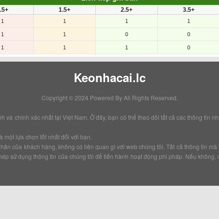
.5+
1.5+
2.5+
3.5+
1
1
1
1
1
1
0
0
1
1
1
0
Keonhacai.lc
Copyright © 2024 Powered By
All Rights Reserved.
à chính xác nhất tại Việt Nam. Ở đây, bạn có thể theo dõi tất cả các thông tin như t
 một lựa chọn tốt nhất đối với bạn.
á nhân của khách hàng, không có liên quan gì với web chúng tôi. Tất cả thông tin 
hép sử dụng thông tin của chúng tôi để tiến hành hoạt động phi pháp. Nếu không, 