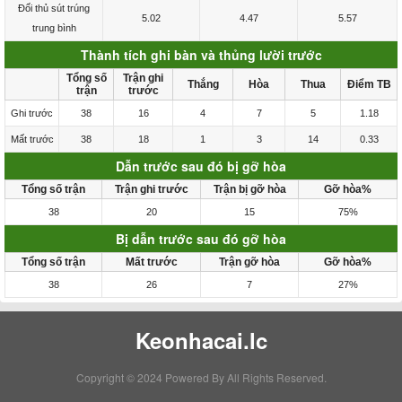
Đối thủ sút trúng
5.02
4.47
5.57
trung bình
Thành tích ghi bàn và thủng lười trước
Tổng số
Trận ghi
Thắng
Hòa
Thua
Điểm TB
trận
trước
Ghi trước
38
16
4
7
5
1.18
Mất trước
38
18
1
3
14
0.33
Dẫn trước sau đó bị gỡ hòa
Tổng số trận
Trận ghi trước
Trận bị gỡ hòa
Gỡ hòa%
38
20
15
75%
Bị dẫn trước sau đó gỡ hòa
Tổng số trận
Mất trước
Trận gỡ hòa
Gỡ hòa%
38
26
7
27%
Keonhacai.lc
Copyright © 2024 Powered By
All Rights Reserved.