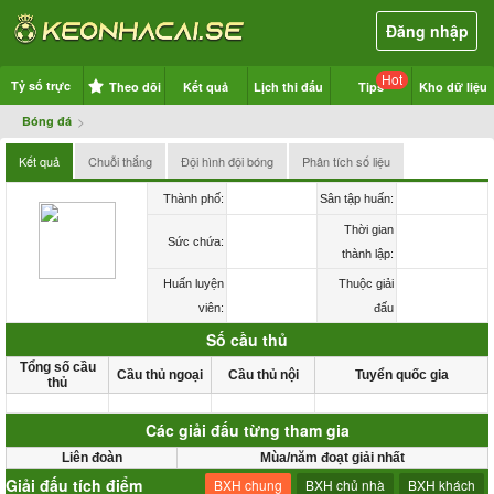
Đăng nhập
Hot
Tỷ số trực
Theo dõi
Kết quả
Lịch thi đấu
Tips
Kho dữ liệu
>
Bóng đá
tuyến
Kết quả
Chuỗi thắng
Đội hình đội bóng
Phân tích số liệu
Thành phố:
Sân tập huấn:
Thời gian
Sức chứa:
thành lập:
Huấn luyện
Thuộc giải
viên:
đấu
Số cầu thủ
Tổng số cầu
Cầu thủ ngoại
Cầu thủ nội
Tuyển quốc gia
thủ
Các giải đấu từng tham gia
Liên đoàn
Mùa/năm đoạt giải nhất
Giải đấu tích điểm
BXH chung
BXH chủ nhà
BXH khách