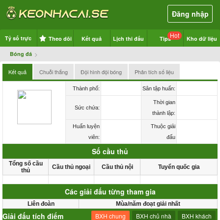
Đăng nhập
Hot
Tỷ số trực
Theo dõi
Kết quả
Lịch thi đấu
Tips
Kho dữ liệu
>
Bóng đá
tuyến
Kết quả
Chuỗi thắng
Đội hình đội bóng
Phân tích số liệu
Thành phố:
Sân tập huấn:
Thời gian
Sức chứa:
thành lập:
Huấn luyện
Thuộc giải
viên:
đấu
Số cầu thủ
Tổng số cầu
Cầu thủ ngoại
Cầu thủ nội
Tuyển quốc gia
thủ
Các giải đấu từng tham gia
Liên đoàn
Mùa/năm đoạt giải nhất
Giải đấu tích điểm
BXH chung
BXH chủ nhà
BXH khách