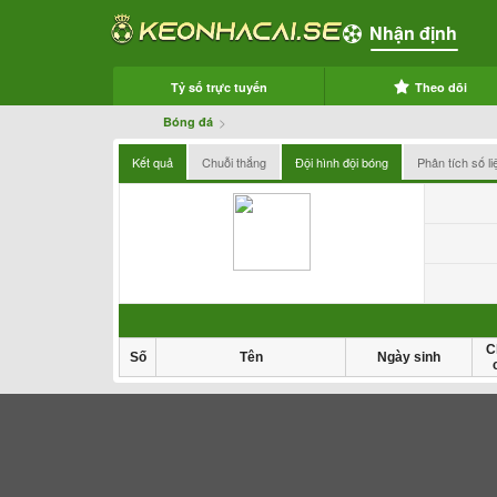
Nhận định
Tỷ số trực tuyến
Theo dõi
>
Bóng đá
Kết quả
Chuỗi thắng
Đội hình đội bóng
Phân tích số li
C
Số
Tên
Ngày sinh