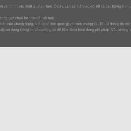
à chính xác nhất tại Việt Nam. Ở đây, bạn có thể theo dõi tất cả các thông tin như t
 một lựa chọn tốt nhất đối với bạn.
á nhân của khách hàng, không có liên quan gì với web chúng tôi. Tất cả thông tin 
hép sử dụng thông tin của chúng tôi để tiến hành hoạt động phi pháp. Nếu không, 