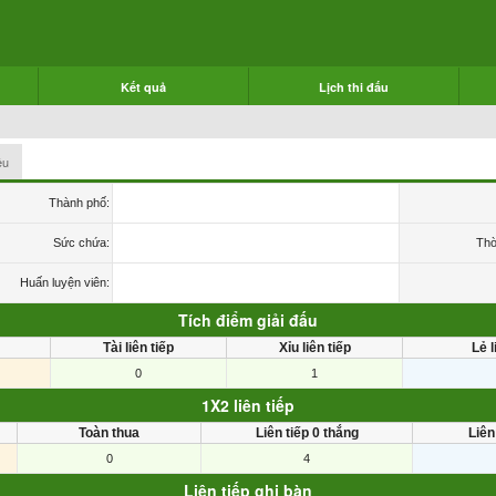
Kết quả
Lịch thi đấu
ệu
Thành phố:
Sức chứa:
Thờ
Huấn luyện viên:
Tích điểm giải đấu
Tài liên tiếp
Xỉu liên tiếp
Lẻ l
0
1
1X2 liên tiếp
Toàn thua
Liên tiếp 0 thắng
Liên
0
4
Liên tiếp ghi bàn