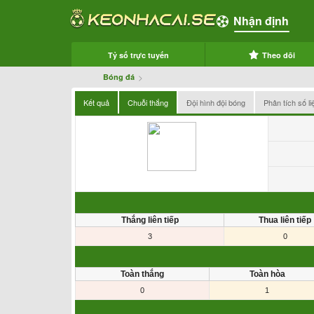
Nhận định
Tỷ số trực tuyến
Theo dõi
>
Bóng đá
Kết quả
Chuỗi thắng
Đội hình đội bóng
Phân tích số li
Thắng liên tiếp
Thua liên tiếp
3
0
Toàn thắng
Toàn hòa
0
1