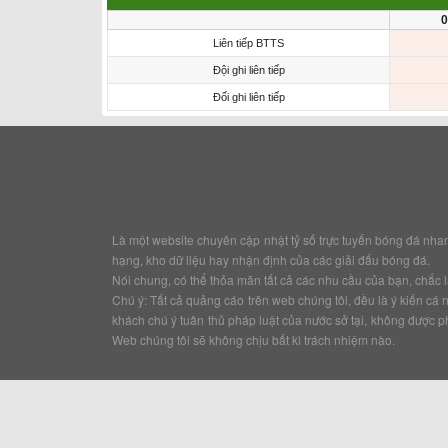
0
Liên tiếp BTTS
Đội ghi liên tiếp
Đối ghi liên tiếp
Là một website chuyên cập nhật tỷ số trực tuyến bóng đá nhanh v
hạng, kho dữ liệu hay nhận định của các giải đấu bóng đá.
Nói chung, có thể thỏa mãn tất cả các nhu cầu của bạn, chắc là
Chú ý: Tất cả quảng cáo trên web chúng tôi, đều là ý kiến c
khách chú ý tuân thủ pháp luật của nước sở tại, không được p
Web chúng tôi sẽ không chịu bất kì trách nhiệm nào.