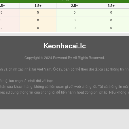
.5+
1.5+
2.5+
3.5+
5
5
0
0
5
0
0
0
2
0
0
0
Keonhacai.lc
Copyright © 2024 Powered By
All Rights Reserved.
à chính xác nhất tại Việt Nam. Ở đây, bạn có thể theo dõi tất cả các thông tin như t
 một lựa chọn tốt nhất đối với bạn.
á nhân của khách hàng, không có liên quan gì với web chúng tôi. Tất cả thông tin 
hép sử dụng thông tin của chúng tôi để tiến hành hoạt động phi pháp. Nếu không, 