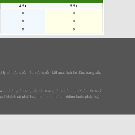
4.5+
5.5+
0
0
0
0
0
0
ỷ số trực tuyến, TL trực tuyến, kết quả, lịch thi đấu, bảng xếp
mà web chúng tôi cung cấp chỉ mang tính chất tham khảo, xin quý
quý khách sẽ phải hoàn toàn chịu trách nhiệm trước pháp luật.