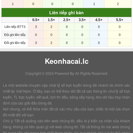
1
0
0
0
1
2
Liên tiếp ghi bàn
0.5+
1.5+
2.5+
3.5+
4.5+
5.5+
Liên tiếp BTTS
3
2
0
0
0
0
Đội ghi liên tiếp
0
0
0
0
0
0
Đối ghi liên tiếp
3
2
0
0
0
0
Keonhacai.lc
Copyright © 2024 Powered By
All Rights Reserved.
Là một website chuyên cập nhật tỷ số trực tuyến bóng đá nhanh và chính xác
nhất tại Việt Nam. Ở đây, bạn có thể theo dõi tất cả các thông tin như tỷ số trực
tuyến, TL trực tuyến, kết quả, lịch thi đấu, bảng xếp hạng, kho dữ liệu hay nhận
định của các giải đấu bóng đá.
Nói chung, có thể thỏa mãn tất cả các nhu cầu của bạn, chắc là một lựa chọn
tốt nhất đối với bạn.
Chú ý: Tất cả quảng cáo trên web chúng tôi, đều là ý kiến cá nhân của khách
hàng, không có liên quan gì với web chúng tôi. Tất cả thông tin mà web chúng
tôi cung cấp chỉ mang tính chất tham khảo, xin quý khách chú ý tuân thủ pháp