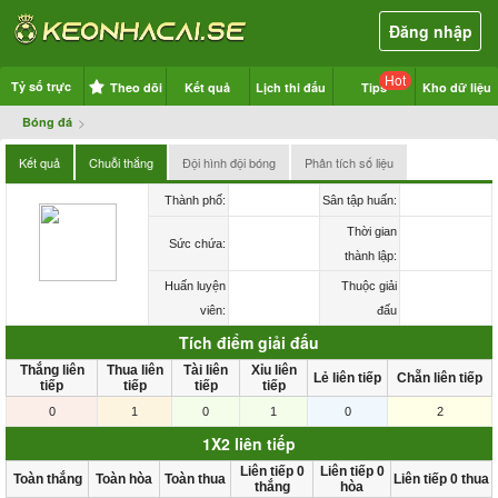
Đăng nhập
Hot
Tỷ số trực
Theo dõi
Kết quả
Lịch thi đấu
Tips
Kho dữ liệu
>
Bóng đá
tuyến
Kết quả
Chuỗi thắng
Đội hình đội bóng
Phân tích số liệu
Thành phố:
Sân tập huấn:
Thời gian
Sức chứa:
thành lập:
Huấn luyện
Thuộc giải
viên:
đấu
Tích điểm giải đấu
Thắng liên
Thua liên
Tài liên
Xỉu liên
Lẻ liên tiếp
Chẵn liên tiếp
tiếp
tiếp
tiếp
tiếp
0
1
0
1
0
2
1X2 liên tiếp
Liên tiếp 0
Liên tiếp 0
Toàn thắng
Toàn hòa
Toàn thua
Liên tiếp 0 thua
thắng
hòa