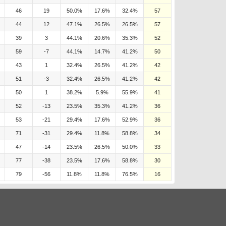
46
19
50.0%
17.6%
32.4%
57
44
12
47.1%
26.5%
26.5%
57
39
3
44.1%
20.6%
35.3%
52
59
-7
44.1%
14.7%
41.2%
50
43
1
32.4%
26.5%
41.2%
42
51
-3
32.4%
26.5%
41.2%
42
50
1
38.2%
5.9%
55.9%
41
52
-13
23.5%
35.3%
41.2%
36
53
-21
29.4%
17.6%
52.9%
36
71
-31
29.4%
11.8%
58.8%
34
47
-14
23.5%
26.5%
50.0%
33
77
-38
23.5%
17.6%
58.8%
30
79
-56
11.8%
11.8%
76.5%
16