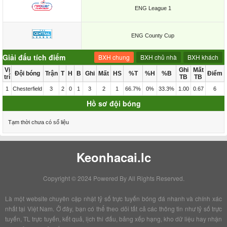
ENG League 1
ENG County Cup
Giải đấu tích điểm
BXH chung
BXH chủ nhà
BXH khách
Vị
Ghi
Mất
Đội bóng
Trận
T
H
B
Ghi
Mất
HS
%T
%H
%B
Điểm
trí
TB
TB
1
Chesterfield
3
2
0
1
3
2
1
66.7%
0%
33.3%
1.00
0.67
6
Hồ sơ đội bóng
Tạm thời chưa có số liệu
Keonhacai.lc
Copyright © 2024 Powered By
All Rights Reserved.
Là một website chuyên cập nhật tỷ số trực tuyến bóng đá nhanh và chính xác
nhất tại Việt Nam. Ở đây, bạn có thể theo dõi tất cả các thông tin như tỷ số trực
tuyến, TL trực tuyến, kết quả, lịch thi đấu, bảng xếp hạng, kho dữ liệu hay nhận