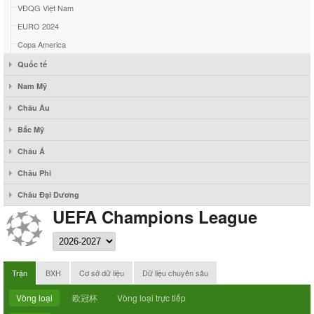
VĐQG Việt Nam
EURO 2024
Copa America
Quốc tế
Nam Mỹ
Châu Âu
Bắc Mỹ
Châu Á
Châu Phi
Châu Đại Dương
UEFA Champions League
Trận
BXH
Cơ sở dữ liệu
Dữ liệu chuyên sâu
Vòng loại
欧冠杯
Vòng loại trực tiếp