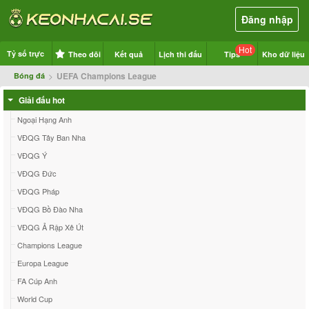
Đăng nhập
Hot
Tỷ số trực
Theo dõi
Kết quả
Lịch thi đấu
Tips
Kho dữ liệu
>
UEFA Champions League
Bóng đá
tuyến
Giải đấu hot
Ngoại Hạng Anh
VĐQG Tây Ban Nha
VĐQG Ý
VĐQG Đức
VĐQG Pháp
VĐQG Bồ Đào Nha
VĐQG Ả Rập Xê Út
Champions League
Europa League
FA Cúp Anh
World Cup