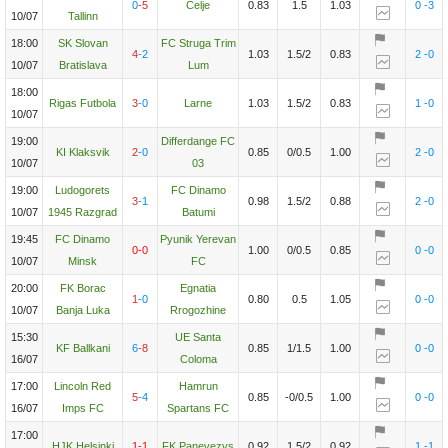
0
-5
Celje
0.83
1.5
1.03
0
-3
10/07
Tallinn
18:00
SK Slovan
FC Struga Trim
4
-2
1.03
1.5/2
0.83
2
-0
10/07
Bratislava
Lum
18:00
Rigas Futbola
3
-0
Larne
1.03
1.5/2
0.83
1
-0
10/07
19:00
Differdange FC
KI Klaksvik
2
-0
0.85
0/0.5
1.00
2
-0
10/07
03
19:00
Ludogorets
FC Dinamo
3
-1
0.98
1.5/2
0.88
2
-0
10/07
1945 Razgrad
Batumi
19:45
FC Dinamo
Pyunik Yerevan
0
-0
1.00
0/0.5
0.85
0
-0
10/07
Minsk
FC
20:00
FK Borac
Egnatia
1
-0
0.80
0.5
1.05
0
-0
10/07
Banja Luka
Rrogozhine
15:30
UE Santa
KF Ballkani
6
-8
0.85
1/1.5
1.00
0
-0
16/07
Coloma
17:00
Lincoln Red
Hamrun
5
-4
0.85
-0/0.5
1.00
0
-0
16/07
Imps FC
Spartans FC
17:00
HJK Helsinki
1
-1
FK Panevezys
0.92
1.5/2
0.92
1
-1