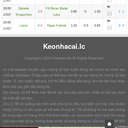
17/07
20:00
Egnatia
FK Borac Banja
3
-5
0.85
0
1.00
1
-1
17/07
Rrogozhine
Luka
20:00
Larne
0
-4
Rigas Futbola
1.03
-0.5
0.83
0
-3
17/07
Keonhacai.lc
Copyright © 2024 Powered By
All Rights Reserved.
Là một website chuyên cập nhật tỷ số trực tuyến bóng đá nhanh và chính xác
nhất tại Việt Nam. Ở đây, bạn có thể theo dõi tất cả các thông tin như tỷ số trực
tuyến, TL trực tuyến, kết quả, lịch thi đấu, bảng xếp hạng, kho dữ liệu hay nhận
định của các giải đấu bóng đá.
Nói chung, có thể thỏa mãn tất cả các nhu cầu của bạn, chắc là một lựa chọn
tốt nhất đối với bạn.
Chú ý: Tất cả quảng cáo trên web chúng tôi, đều là ý kiến cá nhân của khách
hàng, không có liên quan gì với web chúng tôi. Tất cả thông tin mà web chúng
tôi cung cấp chỉ mang tính chất tham khảo, xin quý khách chú ý tuân thủ pháp
luật của nước sở tại, không được phép sử dụng thông tin của chúng tôi để tiến
hành hoạt động phi pháp. Nếu không, quý khách sẽ phải hoàn toàn chịu trách