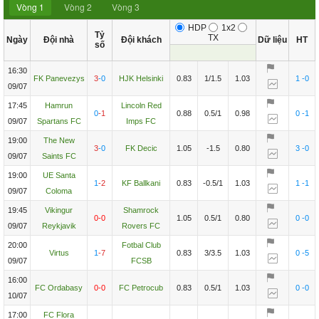
Vòng 1
Vòng 2
Vòng 3
HDP
1x2
Tỷ
TX
Ngày
Đội nhà
Đội khách
Dữ liệu
HT
số
16:30
FK Panevezys
3
-0
HJK Helsinki
0.83
1/1.5
1.03
1
-0
09/07
17:45
Hamrun
Lincoln Red
0
-1
0.88
0.5/1
0.98
0
-1
09/07
Spartans FC
Imps FC
19:00
The New
3
-0
FK Decic
1.05
-1.5
0.80
3
-0
09/07
Saints FC
19:00
UE Santa
1
-2
KF Ballkani
0.83
-0.5/1
1.03
1
-1
09/07
Coloma
19:45
Vikingur
Shamrock
0
-0
1.05
0.5/1
0.80
0
-0
09/07
Reykjavik
Rovers FC
20:00
Fotbal Club
Virtus
1
-7
0.83
3/3.5
1.03
0
-5
09/07
FCSB
16:00
FC Ordabasy
0
-0
FC Petrocub
0.83
0.5/1
1.03
0
-0
10/07
17:00
FC Flora