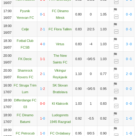
16/07
17:00
Pyunik
FC Dinamo
0
-1
0.80
0
1.05
0
-0
16/07
Yerevan FC
Minsk
18:00
Celje
2
-1
FC Flora Tallinn
0.83
2/2.5
1.03
0
-1
16/07
18:30
Fotbal Club
4
-0
Virtus
0.83
-4
1.03
3
-0
16/07
FCSB
20:00
The New
FK Decic
1
-1
0.83
-0/0.5
1.03
0
-1
16/07
Saints FC
20:00
Shamrock
Vikingur
2
-1
1.10
0
0.77
2
-0
16/07
Rovers FC
Reykjavik
16:00
FC Struga Trim
SK Slovan
1
-2
0.90
-0/0.5
0.95
0
-2
17/07
Lum
Bratislava
18:00
Differdange FC
0
-0
KI Klaksvik
1.03
1
0.83
0
-0
17/07
03
18:00
FC Dinamo
Ludogorets
1
-0
0.92
-0.5
0.92
1
-0
17/07
Batumi
1945 Razgrad
18:00
FC Petrocub
1
-0
FC Ordabasy
0.95
0/0.5
0.90
1
-0