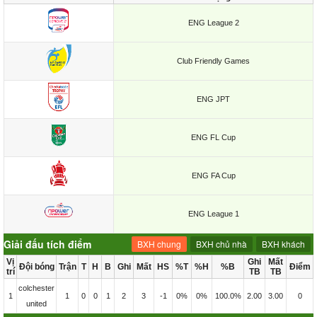
ENG League 2
Club Friendly Games
ENG JPT
ENG FL Cup
ENG FA Cup
ENG League 1
Giải đấu tích điểm
BXH chung
BXH chủ nhà
BXH khách
Vị
Ghi
Mất
Đội bóng
Trận
T
H
B
Ghi
Mất
HS
%T
%H
%B
Điểm
trí
TB
TB
colchester
1
1
0
0
1
2
3
-1
0%
0%
100.0%
2.00
3.00
0
united