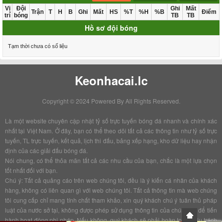
Vị
Đội
Ghi
Mất
Trận
T
H
B
Ghi
Mất
HS
%T
%H
%B
Điểm
trí
bóng
TB
TB
Hồ sơ đội bóng
Tạm thời chưa có số liệu
Keonhacai.lc
Copyright © 2024 Powered By
All Rights Reserved.
Là một website chuyên cập nhật tỷ số trực tuyến bóng đá nhanh và chính xác
nhất tại Việt Nam. Ở đây, bạn có thể theo dõi tất cả các thông tin như tỷ số trực
tuyến, TL trực tuyến, kết quả, lịch thi đấu, bảng xếp hạng, kho dữ liệu hay nhận
định của các giải đấu bóng đá.
Nói chung, có thể thỏa mãn tất cả các nhu cầu của bạn, chắc là một lựa chọn
tốt nhất đối với bạn.
Chú ý: Tất cả quảng cáo trên web chúng tôi, đều là ý kiến cá nhân của khách
hàng, không có liên quan gì với web chúng tôi. Tất cả thông tin mà web chúng
tôi cung cấp chỉ mang tính chất tham khảo, xin quý khách chú ý tuân thủ pháp
luật của nước sở tại, không được phép sử dụng thông tin của chúng tôi để tiến
hành hoạt động phi pháp. Nếu không, quý khách sẽ phải hoàn toàn chịu trách